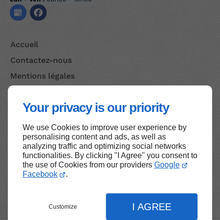
Accueil
Contactez-nous
Mentions légales
Plan du site
Your privacy is our priority
We use Cookies to improve user experience by
Haut de page
personalising content and ads, as well as
analyzing traffic and optimizing social networks
functionalities. By clicking "I Agree" you consent to
the use of Cookies from our providers
Google
Facebook
.
I AGREE
Customize