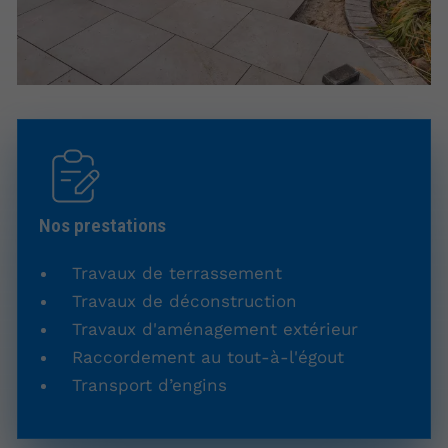
Nos prestations
Travaux de terrassement
Travaux de déconstruction
Travaux d'aménagement extérieur
Raccordement au tout-à-l'égout
Transport d’engins